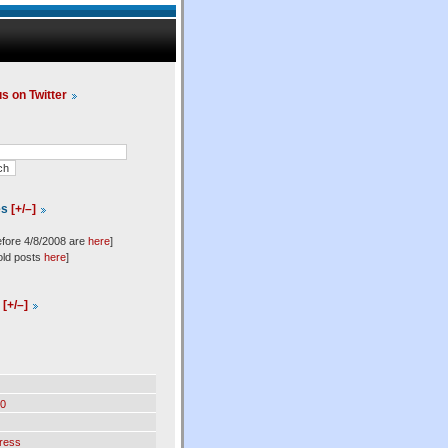
us on Twitter
es
[+/–]
efore 4/8/2008 are
here
]
old posts
here
]
l
[+/–]
0
ress