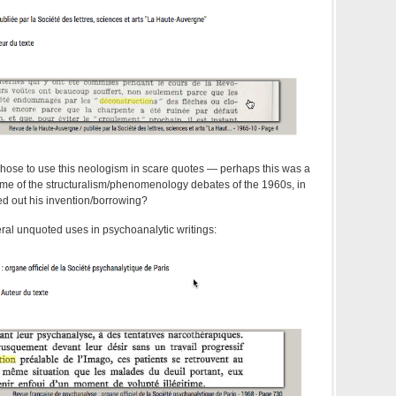
r chose to use this neologism in scare quotes — perhaps this was a
e of the structuralism/phenomenology debates of the 1960s, in
ed out his invention/borrowing?
eral unquoted uses in psychoanalytic writings: