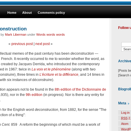
Home
About
Comments policy
onstruction
Follow 
d by
Mark Liberman
under
Words words words
«
previous post
|
next post
»
tellectual memes of the past century has been
deconstruction
—
l French. It recently occurred to me to wonder whether the word, as
Archiv
was created by Jacques Derrida, who introduced the contemporary
ed in 1967: twice in
La voix et le phénomène
(along with two
[Posts b
onstruire
), three times in
L'écriture et la différance
, and 14 times in
[Search 
with six instances of déconstruire).
Blogrol
tion
appears not to be found in the
8th edition of the Dictionnaire de
935), nor in the
9th edition
(in progress). Nor is there any entry for
.
Meta
n for the English word
deconstruction
, from 1882, for the sense "The
Log in
tion of a thing":
RSS
2.
Atom
h Cent.
859 A reform the beginnings of which must be a work of
WordP