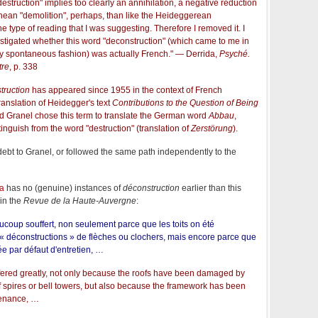
estruction" implies too clearly an annihilation, a negative reduction
hean "demolition", perhaps, than like the Heideggerean
the type of reading that I was suggesting. Therefore I removed it. I
estigated whether this word "deconstruction" (which came to me in
y spontaneous fashion) was actually French." — Derrida,
Psyché.
tre
, p. 338
truction
has appeared since 1955 in the context of French
ranslation of Heidegger's text
Contributions to the Question of Being
rd Granel chose this term to translate the German word
Abbau
,
inguish from the word "destruction" (translation of
Zerstörung
).
debt to Granel, or followed the same path independently to the
ca
has no (genuine) instances of
déconstruction
earlier than this
 in the
Revue de la Haute-Auvergne
:
ucoup souffert, non seulement parce que les toits on été
 déconstructions » de flèches ou clochers, mais encore parce que
ée par défaut d'entretien, …
ffered greatly, not only because the roofs have been damaged by
f spires or bell towers, but also because the framework has been
tenance, …