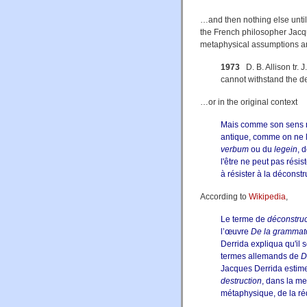
…and then nothing else until 
the French philosopher Jacq
metaphysical assumptions and
1973
D. B. Allison tr. 
cannot withstand the de
…or in the original context
Mais comme son sens n
antique, comme on ne le
verbum
ou du
legein
, 
l'être ne peut pas résis
à résister à la déconst
According to
Wikipedia
,
Le terme de
déconstruc
l’œuvre
De la grammat
Derrida expliqua qu'il 
termes allemands de
D
Jacques Derrida estime 
destruction
, dans la me
métaphysique, de la ré