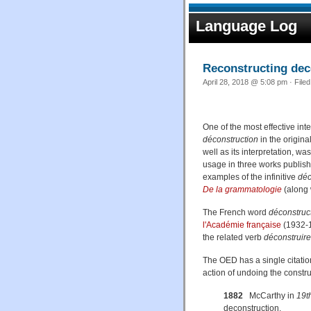
Language Log
Reconstructing dec
April 28, 2018 @ 5:08 pm · File
One of the most effective in
déconstruction
in the origina
well as its interpretation, 
usage in three works publish
examples of the infinitive
déc
De la grammatologie
(along 
The French word
déconstruc
l'Académie française
(1932-1
the related verb
déconstruire
The OED has a single citatio
action of undoing the construc
1882
McCarthy in
19t
deconstruction.