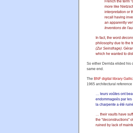
French the term "d
more like Nietzsc
interpretation or 
recall having inv
an apparently ver
Inventions de l'au
In fact, the word
decons
philosophy due to the t
(Zur Seinsfrage)
. Géra
which he wanted to dist
So either Derrida elided his 
same end.
The
BNF digital library Galli
1965 architectural reference
… leurs voûtes ont bea
endommageés par les «
la charpente a été ruin
… their vaults have su
the "deconstructions" o
ruined by lack of main