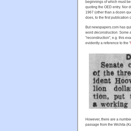
beginnings of which must be a
quoting the OED entry. Nor 
1967 (other than a dozen quo
does, to the first publication 
But newspapers.com has quit
word
deconstruction
. Some a
"reconstruction", e.g. this e
evidently a reference to the "
However, there are a number o
passage from the Wichita (K