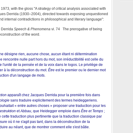
1973, with the gloss "A strategy of critical analysis associated with
ues Derrida (1930–2004), directed towards exposing unquestioned
 internal contradictions in philosophical and literary language":
J. Derrida
Speech & Phenomena
vi. 74 The prerogative of being
construction of the word.
e désigne rien, aucune chose, aucun étant ni détermination
 rencontre nulle part hors du mot, son irréductibilité est celle du
de l'unité de la pensée et de la voix dans le logos.
Le
privilège de
ter à la déconstruction du mot.
Être
est le premier ou le dernier mot
ruction d'un langage de mots.
tion
apparaît chez Jacques Derrida pour la première fois dans
ologie
sans traduire explicitement des termes heideggeriens.
souhaitait « entre autres choses » proposer une traduction pour les
estruktion
et
Abbau
, que Heidegger emploie dans
Être et Temps
;
cette traduction plus pertinente que la traduction classique par
sure où il ne s'agit pas tant, dans la déconstruction de la
duire au néant, que de montrer comment elle s'est bâtie.