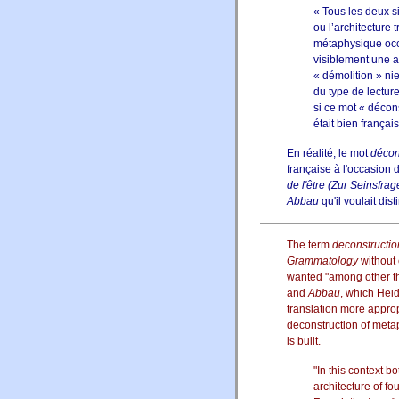
« Tous les deux si
ou l’architecture 
métaphysique occi
visiblement une a
« démolition » ni
du type de lectur
si ce mot « déco
était bien françai
En réalité, le mot
décon
française à l'occasion 
de l'être (Zur Seinsfrag
Abbau
qu'il voulait dis
The term
deconstructio
Grammatology
without 
wanted "among other th
and
Abbau
, which Hei
translation more approp
deconstruction of metap
is built.
"In this context b
architecture of f