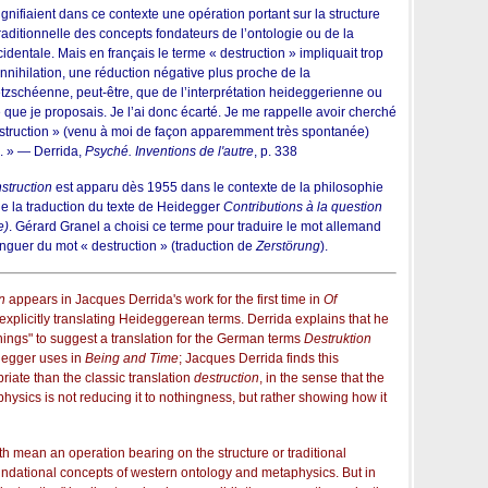
gnifiaient dans ce contexte une opération portant sur la structure
traditionnelle des concepts fondateurs de l’ontologie ou de la
dentale. Mais en français le terme « destruction » impliquait trop
nnihilation, une réduction négative plus proche de la
etzschéenne, peut-être, que de l’interprétation heideggerienne ou
e que je proposais. Je l’ai donc écarté. Je me rappelle avoir cherché
nstruction » (venu à moi de façon apparemment très spontanée)
s. » — Derrida,
Psyché. Inventions de l'autre
, p. 338
struction
est apparu dès 1955 dans le contexte de la philosophie
de la traduction du texte de Heidegger
Contributions à la question
e)
. Gérard Granel a choisi ce terme pour traduire le mot allemand
tinguer du mot « destruction » (traduction de
Zerstörung
).
n
appears in Jacques Derrida's work for the first time in
Of
explicitly translating Heideggerean terms. Derrida explains that he
ings" to suggest a translation for the German terms
Destruktion
degger uses in
Being and Time
; Jacques Derrida finds this
riate than the classic translation
destruction
, in the sense that the
hysics is not reducing it to nothingness, but rather showing how it
oth mean an operation bearing on the structure or traditional
oundational concepts of western ontology and metaphysics. But in