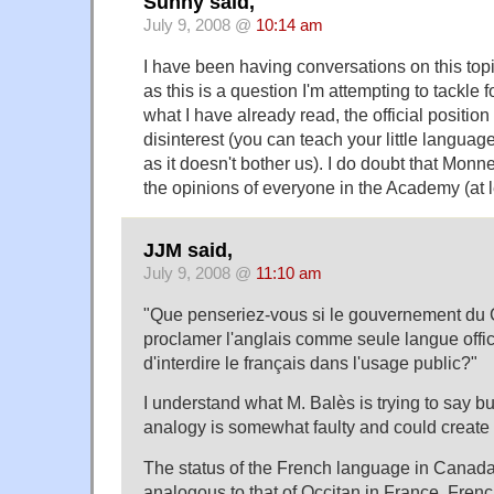
Sunny said,
July 9, 2008 @
10:14 am
I have been having conversations on this topi
as this is a question I'm attempting to tackle 
what I have already read, the official position 
disinterest (you can teach your little language
as it doesn't bother us). I do doubt that Mon
the opinions of everyone in the Academy (at le
JJM said,
July 9, 2008 @
11:10 am
"Que penseriez-vous si le gouvernement du 
proclamer l'anglais comme seule langue officie
d'interdire le français dans l'usage public?"
I understand what M. Balès is trying to say b
analogy is somewhat faulty and could create
The status of the French language in Canada 
analogous to that of Occitan in France. Fre