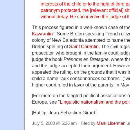
interests of the child or to the right of third p
patronym protected, the [relevant official] s
without delay. He can involve the judge of th
This process figured in a well-known case of the
Kawrantin
". Some Breton-speaking French citize
colony of New Caledonia attempted to name thei
Breton spelling of
Saint Corentin
. The civil regi
prosecutor, who brought in the family court jud
judge the book
Prénoms en Bretagne
, where t
and the judge accepted their argument. However
appealed the ruling, on the grounds that it was i
child a name "aux consonnances barbares" ("wit
higher court ruled in favor of the parents, in May
[For more on the tangled political associations of
Europe, see "
Linguistic nationalism and the pol
[Hat tip: Jean-Sébastien Girard]
July 9, 2008 @ 5:26 am · Filed by
Mark Liberman
u