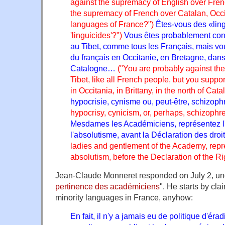
against the supremacy of English over Fre
the supremacy of French over Catalan, Occi
languages of France?")
Êtes-vous des «lin
'linguicides'?")
Vous êtes probablement cont
au Tibet, comme tous les Français, mais vo
du français en Occitanie, en Bretagne, dans
Catalogne…
("You are probably against the
Tibet, like all French people, but you suppo
in Occitania, in Brittany, in the north of Cat
hypocrisie, cynisme ou, peut-être, schizoph
hypocrisy, cynicism, or, perhaps, schizophr
Mesdames les Académiciens, représentez 
l'absolutisme, avant la Déclaration des dr
ladies and gentlement of the Academy, repr
absolutism, before the Declaration of the R
Jean-Claude Monneret responded on July 2, und
pertinence des académiciens
". He starts by clai
minority languages in France, anyhow:
En fait, il n'y a jamais eu de politique d'éra