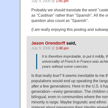
July 9, 2008 @
1:45 pm
Probably we should translate the word "caste
as "Castilian" rather than "Spanish". All the 
question also count as "Spanish".
(I am really enjoying this posting and subseq
Jason Orendorff
said,
July 9, 2008 @
1:48 pm
It is therefore improbable, to put it mildly, 
universality of French in France was achi
years without some coercion.
Is that really true? It seems inevitable to me t
populations would end up speaking the langu
after a few generations. Here in the U.S. it h
generation—
every
generation. The children 
bilingual, even in communities where the no
minority is large. Maybe linguistic and ethnic
stalwart about preserving their identity elsew