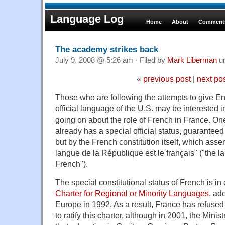
Language Log
Home
About
Comments
The academy strikes back
July 9, 2008 @ 5:26 am · Filed by
Mark Liberman
u
«
previous post
|
next po
Those who are following the attempts to give Eng
official language of the U.S. may be interested
going on about the role of French in France. On
already has a special official status, guarantee
but by the French constitution itself, which assert
langue de la République est le français" ("the l
French").
The special constitutional status of French is in 
Charter for Regional or Minority Languages
, ad
Europe in 1992. As a result, France has refused
to ratify this charter, although in 2001, the Mini