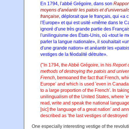
En 1794, l'abbé Grégoire, dans son
Rapport
moyens d'anéantir les patois et d'universali
française
, déplorait que le français, qui «a 
l'Europe» et qui est usité «même dans le C
ignoré d'une très grande partie des França
l'unilinguisme des États-Unis, où «tout le mon
parler la langue nationale», il souhaitait «u
d'une grande nation» et anéantir les «patois
vestiges de la féodalité détruite».
("In 1794, the Abbé Grégoire, in his
Report 
methods of destroying the patois and univer
French
, bemoaned the fact that French, wh
Europe' and which is used 'even in Canada'
to a large proportion of the French'. In taki
unilingualism of the United States, where 
read, write and speak the national language
[sic] the language of a great nation' and anni
described as 'the last vestiges of destroyed 
One especially interesting vestige of the revolu