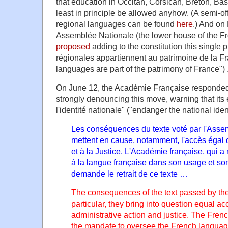
that education in Occitan, Corsican, Breton, Ba
least in principle be allowed anyhow. (A semi-offi
regional languages can be found
here
.) And on
Assemblée Nationale (the lower house of the F
proposed
adding to the constitution this single
régionales appartiennent au patrimoine de la F
languages are part of the patrimony of France") 
On June 12, the Académie Française responde
strongly denouncing this move, warning that its e
l'identité nationale" ("endanger the national ident
Les conséquences du texte voté par l'Assem
mettent en cause, notamment, l'accès égal d
et à la Justice. L'Académie française, qui a 
à la langue française dans son usage et s
demande le retrait de ce texte …
The consequences of the text passed by the
particular, they bring into question equal acc
administrative action and justice. The Fre
the mandate to oversee the French language