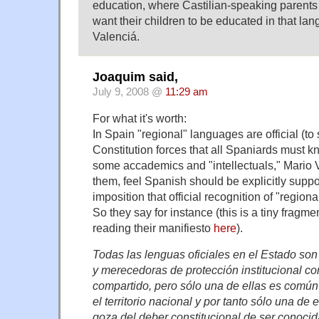
education, where Castilian-speaking parents 
want their children to be educated in that lan
Valenciá.
Joaquim said,
July 9, 2008 @
11:29 am
For what it's worth:
In Spain "regional" languages are official (to
Constitution forces that all Spaniards must k
some accademics and "intellectuals," Mario
them, feel Spanish should be explicitly suppo
imposition that official recognition of "region
So they say for instance (this is a tiny fragm
reading their manifiesto
here
).
Todas las lenguas oficiales en el Estado so
y merecedoras de protección institucional c
compartido, pero sólo una de ellas es común a
el territorio nacional y por tanto sólo una de e
goza del deber constitucional de ser conocid