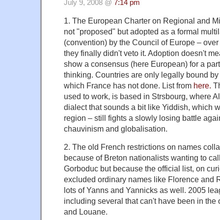
July 9, 2008 @
7:14 pm
1. The European Charter on Regional and M
not "proposed" but adopted as a formal multila
(convention) by the Council of Europe – over
they finally didn't veto it. Adoption doesn't m
show a consensus (here European) for a parti
thinking. Countries are only legally bound by a 
which France has not done. List from
here.
Th
used to work, is based in Strsbourg, where A
dialect that sounds a bit like Yiddish, which 
region – still fights a slowly losing battle ag
chauvinism and globalisation.
2. The old French restrictions on names col
because of Breton nationalists wanting to call
Gorboduc but because the official list, on curi
excluded ordinary names like Florence and 
lots of Yanns and Yannicks as well. 2005 le
including several that can't have been in the o
and Louane.