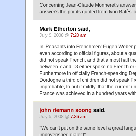
Concerning Jean-Claude Monneret's answer, I 
answer's the points quoted from Ivon Balès' o
Mark Etherton said,
July 9, 2008 @
7:20 am
In 'Peasants into Frenchmen' Eugen Weber po
even according to official figures, about a qua
did not speak French, and that almost half t
between 7 and 13 either spoke no French or co
Furthermore in officially French-speaking De
Dordogne a third of children did not speak Fre
improbable, to put it mildly, that the current u
France was achieved in a hundred years wit
john riemann soong
said,
July 9, 2008 @
7:36 am
"We can't put on the same level a great lang
impoverished dialect"