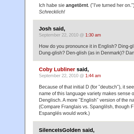
Ich habe sie
angetörnt
. ("I've turned her on.")
Schrecklich!
Josh said,
September 22, 2010 @
1:30 am
How do you pronounce it in English? Ding-gl
Dung-glish? Den-glish (as in Denmark)? Dan
Coby Lubliner
said,
September 22, 2010 @
1:44 am
Because of that initial D (for "deutsch"), it s
name of this language variety makes sense onl
Denglisch. A more "English" version of the 
(Compare Franglais vs. Spanglilsh, though F
Espanglés would work.)
SilenceIsGolden said,