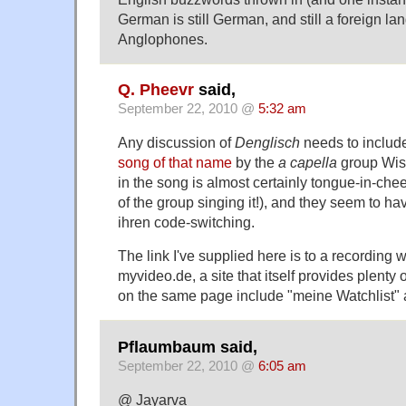
German is still German, and still a foreign la
Anglophones.
Q. Pheevr
said,
September 22, 2010 @
5:32 am
Any discussion of
Denglisch
needs to include
song of that name
by the
a capella
group Wis
in the song is almost certainly tongue-in-ch
of the group singing it!), and they seem to hav
ihren code-switching.
The link I've supplied here is to a recording w
myvideo.de, a site that itself provides plenty 
on the same page include "meine Watchlist" 
Pflaumbaum said,
September 22, 2010 @
6:05 am
@ Jayarva