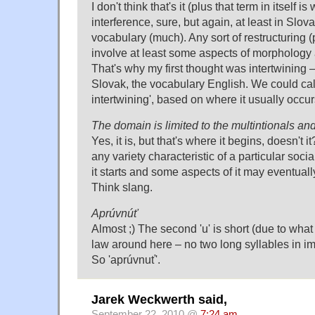
I don't think that's it (plus that term in itself is
interference, sure, but again, at least in Slov
vocabulary (much). Any sort of restructuring 
involve at least some aspects of morphology
That's why my first thought was intertwining 
Slovak, the vocabulary English. We could call 
intertwining', based on where it usually occurs 
The domain is limited to the multintionals and
Yes, it is, but that's where it begins, doesn't i
any variety characteristic of a particular soci
it starts and some aspects of it may eventual
Think slang.
Aprúvnúť
Almost ;) The second 'u' is short (due to what
law around here – no two long syllables in i
So 'aprúvnuť'.
Jarek Weckwerth said,
September 22, 2010 @
7:24 am