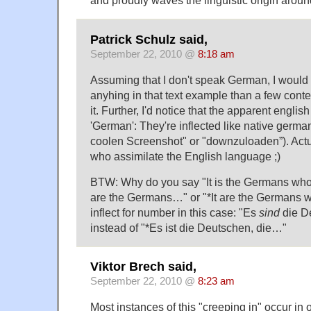
and proudly waves the linguistic origin aroun
Patrick Schulz said,
September 22, 2010 @
8:18 am
Assuming that I don't speak German, I would
anyhing in that text example than a few conte
it. Further, I'd notice that the apparent engli
'German': They're inflected like native germ
coolen Screenshot" or "downzuloaden”). Actua
who assimilate the English language ;)
BTW: Why do you say "It is the Germans who
are the Germans…" or "*It are the Germans
inflect for number in this case: "Es
sind
die D
instead of "*Es ist die Deutschen, die…"
Viktor Brech said,
September 22, 2010 @
8:23 am
Most instances of this "creeping in" occur in 