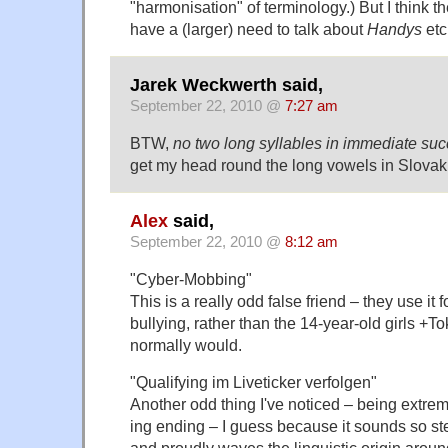
"harmonisation" of terminology.) But I think 
have a (larger) need to talk about
Handys
etc
Jarek Weckwerth said,
September 22, 2010 @
7:27 am
BTW,
no two long syllables in immediate su
get my head round the long vowels in Slov
Alex
said,
September 22, 2010 @
8:12 am
"Cyber-Mobbing"
This is a really odd false friend – they use it
bullying, rather than the 14-year-old girls +T
normally would.
"Qualifying im Liveticker verfolgen"
Another odd thing I've noticed – being extreme
ing ending – I guess because it sounds so st