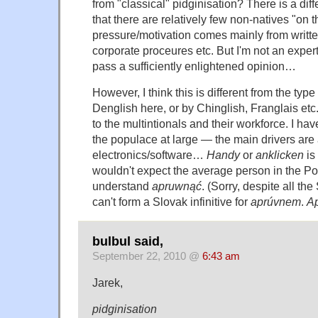
from "classical" pidginisation? There is a diff
that there are relatively few non-natives "on 
pressure/motivation comes mainly from writte
corporate proceures etc. But I'm not an expert 
pass a sufficiently enlightened opinion…
However, I think this is different from the type
Denglish here, or by Chinglish, Franglais etc
to the multintionals and their workforce. I hav
the populace at large — the main drivers are
electronics/software…
Handy
or
anklicken
is
wouldn't expect the average person in the Pol
understand
apruwnąć
. (Sorry, despite all the 
can't form a Slovak infinitive for
aprúvnem
.
A
bulbul said,
September 22, 2010 @
6:43 am
Jarek,
pidginisation