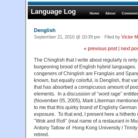
Language Log
Home
About
Comments
Denglish
September 21, 2010 @ 10:39 pm · Filed by
Victor M
«
previous post
|
next po
The Chinglish that I write about regularly is on
burgeoning brood of English hybrid languages.
congeners of Chinglish are Franglais and Spang
known, but equally colorful, is Denglish, that v
that has absorbed a conspicuous amount of poor
elements. In a discussion of "word rage" entitl
(November 05, 2005), Mark Liberman mentioned
to me that this quirky brand of Englishy German
exposure. To that end, I present here a hitherto 
"Wok and Roll" (real name of a restaurant in Mu
Antony Tatlow of Hong Kong University / Trinit
retired.