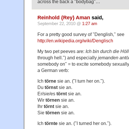
across the back a "bodybag"…
Reinhold {Rey} Aman
said,
September 22, 2010 @
1:27 am
For a pretty good survey of "Denglish," see
http://en.wikipedia.org/wiki/Denglisch
My two pet peeves are:
Ich bin durch die Hö
through hell.") and especially
jemanden antö
somebody on" = to excite somebody sexually),
a German verb:
Ich
törne
sie an. ("I turn her on.").
Du
törnst
sie an.
Er/sie/es
törnt
sie an.
Wir
törnen
sie an.
Ihr
törnt
sie an.
Sie
törnen
sie an.
Ich
törnte
sie an. ("I turned her on.").