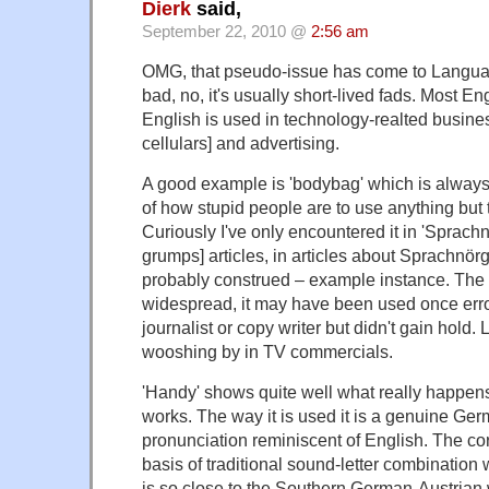
Dierk
said,
September 22, 2010 @
2:56 am
OMG, that pseudo-issue has come to Language
bad, no, it's usually short-lived fads. Most E
English is used in technology-realted busin
cellulars] and advertising.
A good example is 'bodybag' which is alway
of how stupid people are to use anything but 
Curiously I've only encountered it in 'Sprach
grumps] articles, in articles about Sprachnörg
probably construed – example instance. The 
widespread, it may have been used once err
journalist or copy writer but didn't gain hold.
wooshing by in TV commercials.
'Handy' shows quite well what really happe
works. The way it is used it is a genuine Ge
pronunciation reminiscent of English. The cor
basis of traditional sound-letter combination
is so close to the Southern German-Austrian w