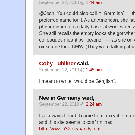
September 22, 2010 @
1:44 am
@Josh: You could also call it "Germlish" — th
preferred name for it. As an American, she had
phenomenon on a daily basis at work when w
She still recalls the empty looks she got wh
colleagues meant by "beamer" — as she only
nickname for a BMW. (They were talking about
Coby Lubliner
said,
September 22, 2010 @
1:45 am
I meant to write "would be Gerglish".
Nee in Germany said,
September 22, 2010 @
2:24 am
I've always heard it came from an earlier name
and this site seems to confirm that:
http://www.u32.de/handy.html