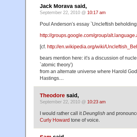
Jack Morava said,
September 22, 2010 @
10:17 am
Poul Anderson's essay `Uncleftish beholding
http://groups.google.com/group/alt.language.
[cf.
http://en.wikipedia.org/wiki/Uncleftish_
bears mention here: it's a discussion of nucle
`atomic theory')
from an alternate universe where Harold God
Hastings…
Theodore
said,
September 22, 2010 @
10:23 am
I would rather call it
Deunglish
and pronounce 
Curly Howard
tone of voice.