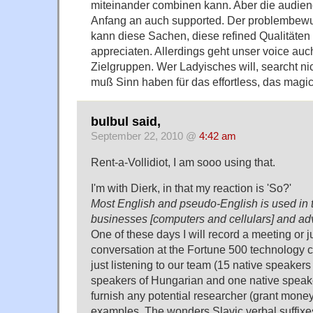
miteinander combinen kann. Aber die audienc
Anfang an auch supported. Der problembew
kann diese Sachen, diese refined Qualitäten 
appreciaten. Allerdings geht unser voice auc
Zielgruppen. Wer Ladyisches will, searcht ni
muß Sinn haben für das effortless, das magic
bulbul said,
September 22, 2010 @
4:42 am
Rent-a-Vollidiot, I am sooo using that.
I'm with Dierk, in that my reaction is 'So?'
Most English and pseudo-English is used in 
businesses [computers and cellulars] and adv
One of these days I will record a meeting or j
conversation at the Fortune 500 technology 
just listening to our team (15 native speakers
speakers of Hungarian and one native speake
furnish any potential researcher (grant money
examples. The wonders Slavic verbal suffixe