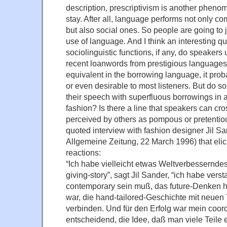
description, prescriptivism is another phenom
stay. After all, language performs not only c
but also social ones. So people are going to 
use of language. And I think an interesting qu
sociolinguistic functions, if any, do speakers
recent loanwords from prestigious languages
equivalent in the borrowing language, it pr
or even desirable to most listeners. But do 
their speech with superfluous borrowings in 
fashion? Is there a line that speakers can cro
perceived by others as pompous or pretenti
quoted interview with fashion designer Jil Sa
Allgemeine Zeitung, 22 March 1996) that elici
reactions:
“Ich habe vielleicht etwas Weltverbesserndes
giving-story”, sagt Jil Sander, “ich habe ver
contemporary sein muß, das future-Denken 
war, die hand-tailored-Geschichte mit neuen
verbinden. Und für den Erfolg war mein coor
entscheidend, die Idee, daß man viele Teile e