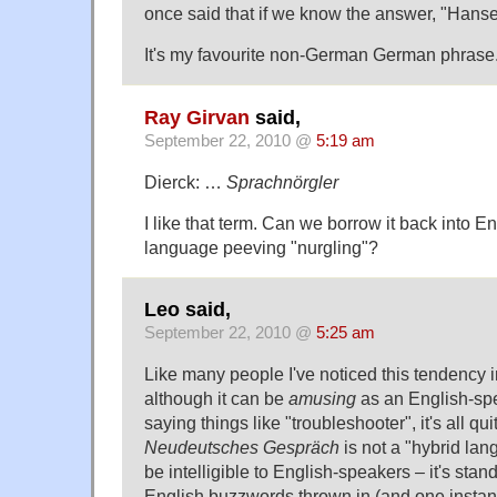
once said that if we know the answer, "Hans
It's my favourite non-German German phrase
Ray Girvan
said,
September 22, 2010 @
5:19 am
Dierck: …
Sprachnörgler
I like that term. Can we borrow it back into En
language peeving "nurgling"?
Leo said,
September 22, 2010 @
5:25 am
Like many people I've noticed this tendency 
although it can be
amusing
as an English-sp
saying things like "troubleshooter", it's all qui
Neudeutsches Gespräch
is not a "hybrid la
be intelligible to English-speakers – it's st
English buzzwords thrown in (and one instanc